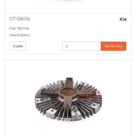
OT-06016
Kia
Fan Termik
0K41015140
İncele
Teklife Ekle