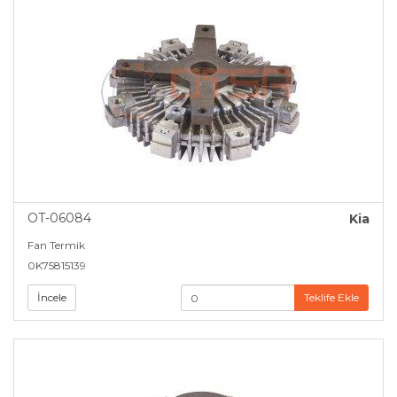
OT-06084
Kia
Fan Termik
0K75815139
İncele
Teklife Ekle