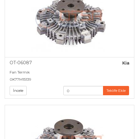
OT-06087
Kia
Fan Termik
0K77M15139
İncele
Teklife Ekle