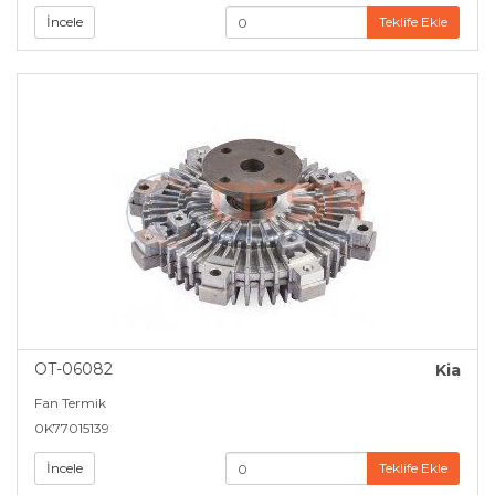
İncele
Teklife Ekle
OT-06082
Kia
Fan Termik
0K77015139
İncele
Teklife Ekle