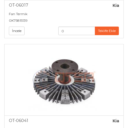
OT-06017
Kia
Fan Termik
0K75815139
İncele
Teklife Ekle
OT-06041
Kia