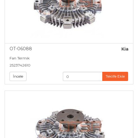
OT-06088
Kia
Fan Termik
2523742610
İncele
Teklife Ekle