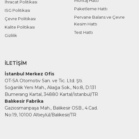
Montaj Hattı
İhracat Politikası
Paketleme Hattı
ISG Politikası
Pervane Balans ve Çevre
Çevre Politikası
Kesim Hattı
Kalite Politikası
Test Hattı
Gizlilik
İLETIŞIM
İstanbul Merkez Ofis
OT-SA Otomotiv San. ve Tic. Ltd. Şti.
Soğanlık Yeni Mah., Aliağa Sok., No:8, D:131
Bumerang Kartal, 34880 Kartal/İstanbul/TR
Balıkesir Fabrika
Gaziosmanpaşa Mah., Balıkesir OSB., 4.Cad.
No:19, 10100 Altıeylül/Balıkesir/TR