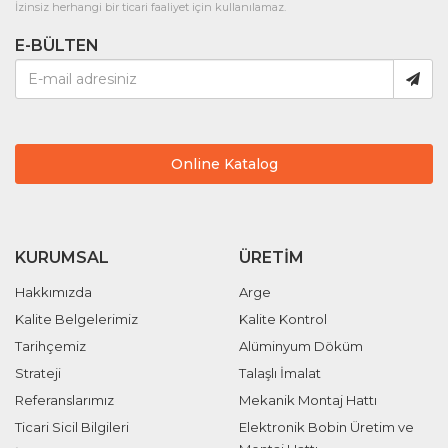
İzinsiz herhangi bir ticari faaliyet için kullanılamaz.
E-BÜLTEN
Online Katalog
KURUMSAL
ÜRETIM
Hakkımızda
Arge
Kalite Belgelerimiz
Kalite Kontrol
Tarihçemiz
Alüminyum Döküm
Strateji
Talaşlı İmalat
Referanslarımız
Mekanik Montaj Hattı
Ticari Sicil Bilgileri
Elektronik Bobin Üretim ve