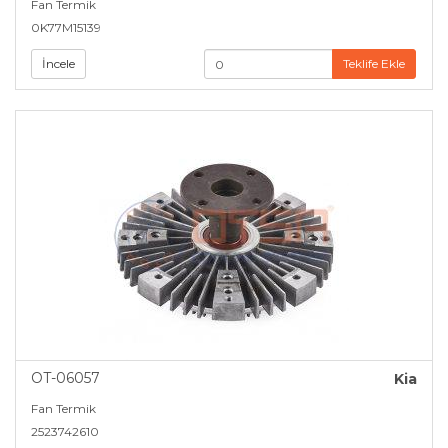
Fan Termik
0K77M15139
İncele
Teklife Ekle
OT-06057
Kia
Fan Termik
2523742610