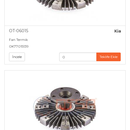
OT-06015
Kia
Fan Termik
0K77015139
İncele
Teklife Ekle