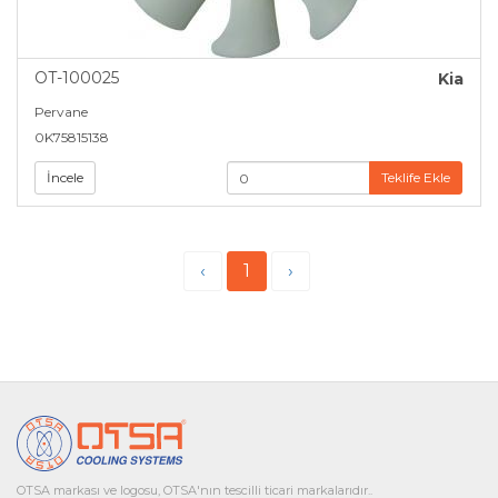
OT-100025
Kia
Pervane
0K75815138
İncele
Teklife Ekle
‹
1
›
OTSA markası ve logosu, OTSA'nın tescilli ticari markalarıdır..