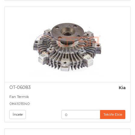
OT-06083
Kia
Fan Termik
0K41015140
İncele
Teklife Ekle