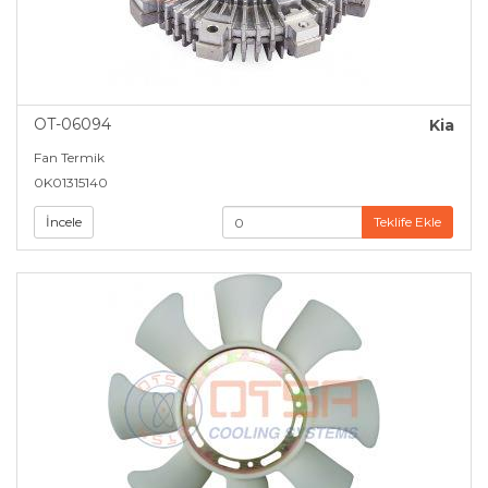
OT-06094
Kia
Fan Termik
0K01315140
İncele
Teklife Ekle