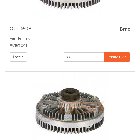
OT-06508
Bmc
Fan Termik
EV187091
İncele
Teklife Ekle