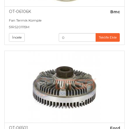
OT-06106K
Bmc
Fan Termik Komple
51RS201115M
İncele
Teklife Ekle
OT-06501
Ford