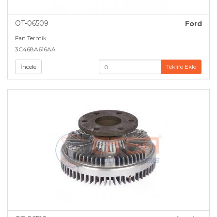
OT-06509
Ford
Fan Termik
3C468A616AA
İncele
Teklife Ekle