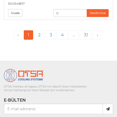
500345817
İncele
Teklife Ekle
‹
1
2
3
4
...
31
›
OTSA markası ve logosu, OTSA'nın tescilli ticari markalarıdır..
İzinsiz herhangi bir ticari faaliyet için kullanılamaz.
E-BÜLTEN