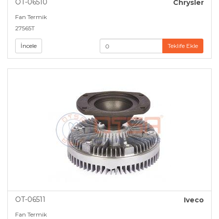
OT-06510
Chrysler
Fan Termik
27565T
İncele
Teklife Ekle
OT-06511
Iveco
Fan Termik