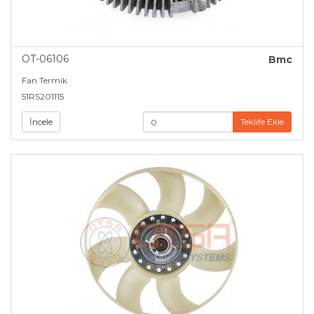
OT-06106
Bmc
Fan Termik
51RS201115
İncele
Teklife Ekle