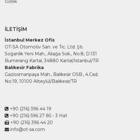
Gizlilik
İLETIŞIM
İstanbul Merkez Ofis
OT-SA Otomotiv San. ve Tic. Ltd. Şti.
Soğanlık Yeni Mah., Aliağa Sok., No:8, D:131
Bumerang Kartal, 34880 Kartal/İstanbul/TR
Balıkesir Fabrika
Gaziosmanpaşa Mah., Balıkesir OSB., 4.Cad.
No:19, 10100 Altıeylül/Balıkesir/TR
+90 (216) 396 44 19
+90 (216) 596 27 85
- 3 Hat
+90 (216) 396 44 20
info@ot-sa.com