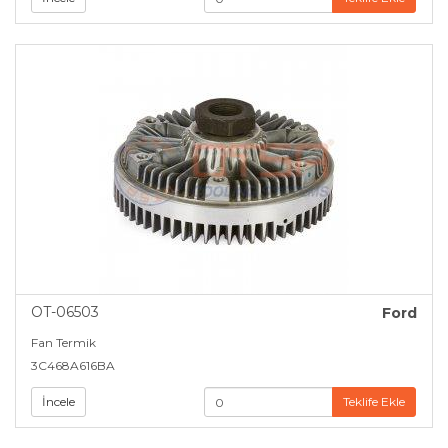
OT-06503
Ford
Fan Termik
3C468A616BA
İncele
Teklife Ekle