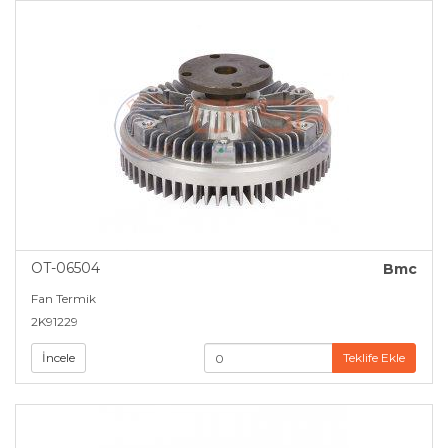
OT-06504
Bmc
Fan Termik
2K91229
İncele
Teklife Ekle