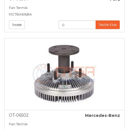
Fan Termik
91CT8A616BA
İncele
Teklife Ekle
OT-06502
Mercedes-Benz
Fan Termik