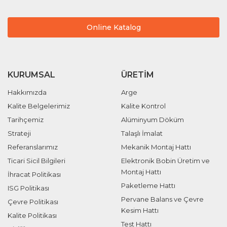
Online Katalog
KURUMSAL
ÜRETIM
Hakkımızda
Arge
Kalite Belgelerimiz
Kalite Kontrol
Tarihçemiz
Alüminyum Döküm
Strateji
Talaşlı İmalat
Referanslarımız
Mekanik Montaj Hattı
Ticari Sicil Bilgileri
Elektronik Bobin Üretim ve
Montaj Hattı
İhracat Politikası
Paketleme Hattı
ISG Politikası
Pervane Balans ve Çevre
Çevre Politikası
Kesim Hattı
Kalite Politikası
Test Hattı