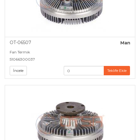
OT-06507
Man
Fan Termik
51066300037
İncele
Teklife Ekle