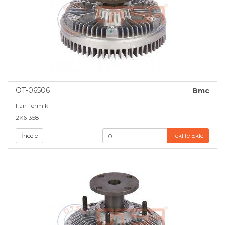
OT-06506
Bmc
Fan Termik
2K61358
İncele
Teklife Ekle