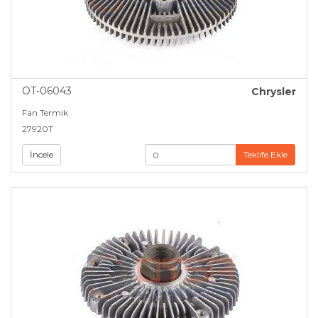
Volvo (61)
OT-06043
Chrysler
Fan Termik
27920T
İncele
Teklife Ekle