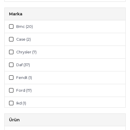
Marka
Bmc (20)
Case (2)
Chrysler (7)
Daf (37)
Fendt (1)
Ford (17)
Ikd (1)
Iveco (52)
Ürün
Jcb (3)