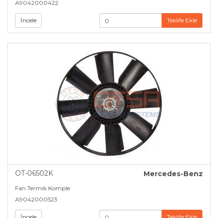
A9042000422
İncele
Teklife Ekle
OT-06502K
Mercedes-Benz
Fan Termik Komple
A9042000523
İncele
Teklife Ekle