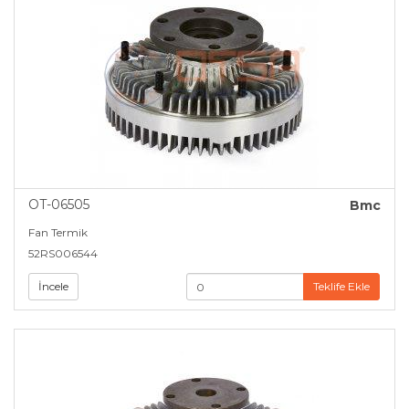
OT-06505
Bmc
Fan Termik
52RS006544
İncele
Teklife Ekle