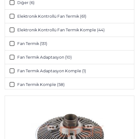
Diğer (6)
John Deere (1)
Elektronik Kontrollü Fan Termik (61)
Kamaz (20)
Elektronik Kontrollü Fan Termik Komple (44)
Liaz (2)
Fan Termik (131)
Man (60)
Fan Termik Adaptasyon (10)
Massey Ferguson (5)
Fan Termik Adaptasyon Komple (1)
Maz (5)
Fan Termik Komple (58)
Mercedes-Benz (64)
Genleşme Tankı (43)
Renault (56)
Pervane (106)
Scania (45)
Pnömatik Kontrollü Fan Termik (1)
Valtra (2)