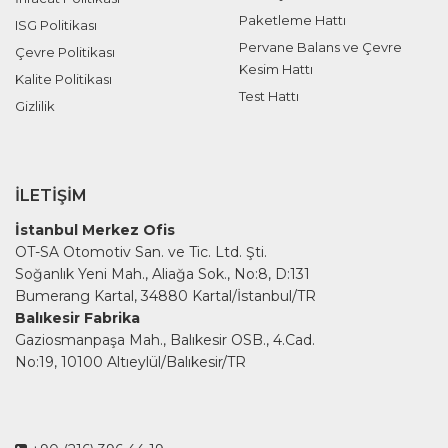
Paketleme Hattı
ISG Politikası
Pervane Balans ve Çevre
Çevre Politikası
Kesim Hattı
Kalite Politikası
Test Hattı
Gizlilik
İLETIŞIM
İstanbul Merkez Ofis
OT-SA Otomotiv San. ve Tic. Ltd. Şti.
Soğanlık Yeni Mah., Aliağa Sok., No:8, D:131
Bumerang Kartal, 34880 Kartal/İstanbul/TR
Balıkesir Fabrika
Gaziosmanpaşa Mah., Balıkesir OSB., 4.Cad.
No:19, 10100 Altıeylül/Balıkesir/TR