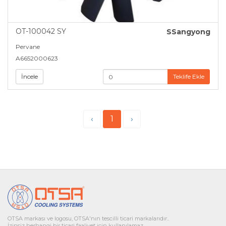
OT-100042 SY
SSangyong
Pervane
A6652000623
İncele
Teklife Ekle
‹
1
›
OTSA markası ve logosu, OTSA'nın tescilli ticari markalarıdır..
İzinsiz herhangi bir ticari faaliyet için kullanılamaz.