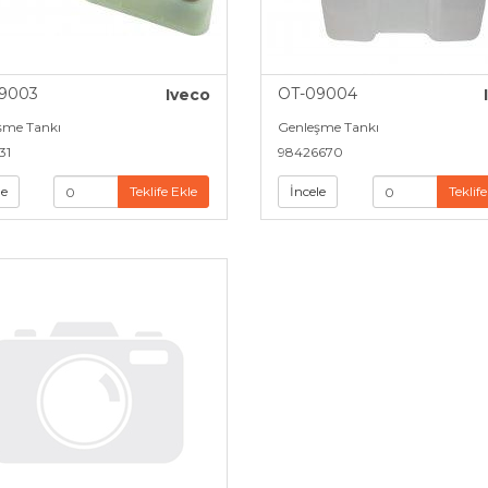
9003
OT-09004
Iveco
şme Tankı
Genleşme Tankı
31
98426670
le
Teklife Ekle
İncele
Teklife