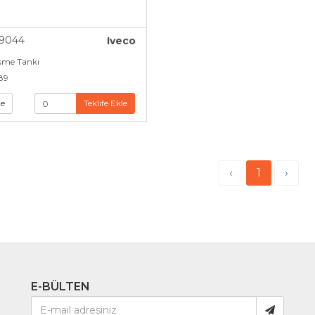
9044
Iveco
şme Tankı
89
le
Teklife Ekle
‹
1
›
E-BÜLTEN