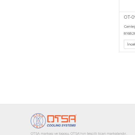
OT-0
Genle
81682
İnce
OTSA markası ve logosu, OTSA'nın tescilli ticari markalarıdır..