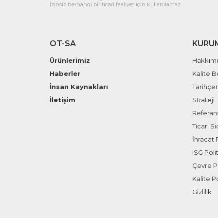
İzinsiz herhangi bir ticari faaliyet için kullanılamaz.
OT-SA
KURU
Ürünlerimiz
Hakkım
Haberler
Kalite B
İnsan Kaynakları
Tarihçe
İletişim
Strateji
Referans
Ticari Sic
İhracat P
ISG Polit
Çevre Po
Kalite Po
Gizlilik