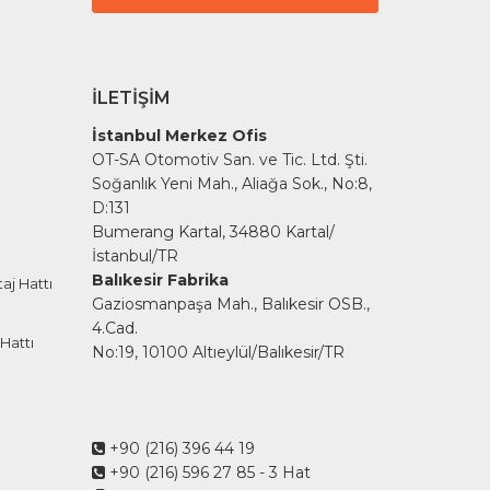
İLETIŞIM
İstanbul Merkez Ofis
OT-SA Otomotiv San. ve Tic. Ltd. Şti.
Soğanlık Yeni Mah., Aliağa Sok., No:8,
D:131
Bumerang Kartal, 34880 Kartal/
İstanbul/TR
Balıkesir Fabrika
aj Hattı
Gaziosmanpaşa Mah., Balıkesir OSB.,
4.Cad.
Hattı
No:19, 10100 Altıeylül/Balıkesir/TR
+90 (216) 396 44 19
+90 (216) 596 27 85
- 3 Hat