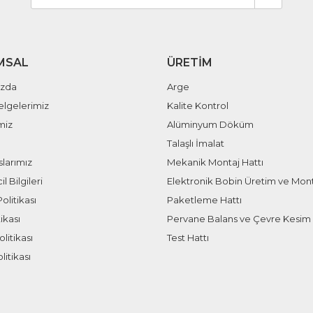
MSAL
ÜRETIM
ızda
Arge
elgelerimiz
Kalite Kontrol
miz
Alüminyum Döküm
Talaşlı İmalat
larımız
Mekanik Montaj Hattı
il Bilgileri
Elektronik Bobin Üretim ve Mont
olitikası
Paketleme Hattı
ikası
Pervane Balans ve Çevre Kesim 
litikası
Test Hattı
litikası