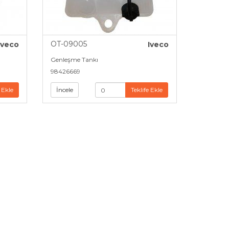
OT-09005
Iveco
Iveco
Genleşme Tankı
98426669
 Ekle
İncele
Teklife Ekle