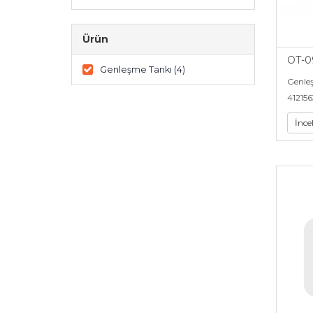
Ürün
OT-0
Genleşme Tankı (4)
Genle
412156
İnce